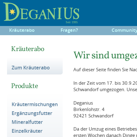
Kräuterabo
Fragen?
Communit
Kräuterabo
Wir sind umge
Zum Kräuterabo
Auf dieser Seite finden Sie N
In der Zeit vom 17. bis 30.9.
Produkte
Schwandorf umgezogen. Unsere
Deganius
Kräutermischungen
Birkenlohstr. 4
Ergänzungsfutter
92421 Schwandorf
Mineralfutter
Da der Umzug eines Betriebes 
Einzelkräuter
ersten Wochen danach Dinge n