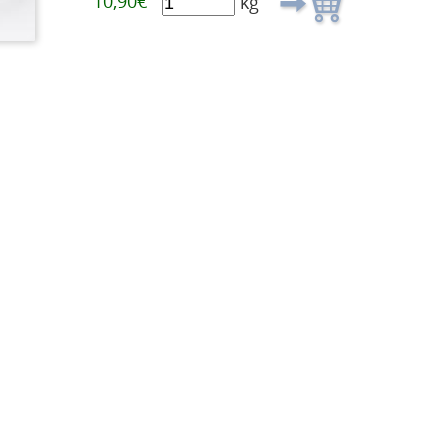
10,90€
kg