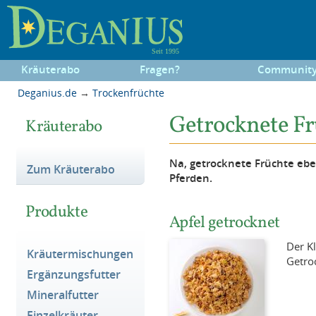
Kräuterabo
Fragen?
Communit
Deganius.de
→
Trockenfrüchte
Getrocknete Fr
Kräuterabo
Na, getrocknete Früchte eben
Zum Kräuterabo
Pferden.
Produkte
Apfel getrocknet
Der Kl
Kräutermischungen
Getroc
Ergänzungsfutter
Mineralfutter
Einzelkräuter