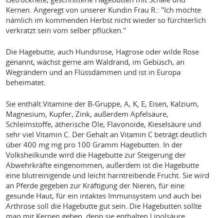
Kernen. Angeregt von unserer Kundin Frau R.: "Ich möchte
nämlich im kommenden Herbst nicht wieder so fürchterlich
verkratzt sein vom selber pflücken."
Die Hagebutte, auch Hundsrose, Hagrose oder wilde Rose
genannt, wächst gerne am Waldrand, im Gebüsch, an
Wegrändern und an Flüssdämmen und ist in Europa
beheimatet.
Sie enthält Vitamine der B-Gruppe, A, K, E, Eisen, Kalzium,
Magnesium, Kupfer, Zink, außerdem Apfelsäure,
Schleimstoffe, ätherische Öle, Flavonoide, Kieselsäure und
sehr viel Vitamin C. Der Gehalt an Vitamin C beträgt deutlich
über 400 mg mg pro 100 Gramm Hagebutten. In der
Volksheilkunde wird die Hagebutte zur Steigerung der
Abwehrkräfte eingenommen, außerdem ist die Hagebutte
eine blutreinigende und leicht harntreibende Frucht. Sie wird
an Pferde gegeben zur Kräftigung der Nieren, für eine
gesunde Haut, für ein intaktes Immunsystem und auch bei
Arthrose soll die Hagebutte gut sein. Die Hagebutten sollte
man mit Kernen geben, denn sie enthalten Linolsäure,