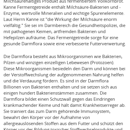
Milchsäurehaltiges Produkt aus fermentiertem Vollkornbrot.
Kanne Fermentgetreide enthält Milchsäure-Bakterien und -
Enzyme, wertvolle Mineralien und wichtige Spurenelemente.
Laut Herrn Kanne ist "die Wirkung der Milchsäure enorm
vielfältig." Sie sei im Darmbereich die Gesundheitspolizei, die
mit pathogenen Keimen, artfremden Bakterien und
Hefepilzen aufräume. Das Fermentgetreide sorge für eine
gesunde Darmflora sowie eine verbesserte Futterverwertung.
Die Darmflora besteht aus Mikroorganismen wie Bakterien,
Pilzen und winzigen einzelligen Lebewesen (Protozoen).
Diese Mikroorganismen besiedeln den Darm und können bei
der Verstoffwechslung der aufgenommenen Nahrung helfen
und die Verdauung fördern. Es sind in der Darmflora
Billionen von Bakterien enthalten und sie setzen sich aus
einigen hundert Bakterienstämmen zusammen. Die
Darmflora bildet einen Schutzwall gegen das Eindringen
krankmachender Keime und hält damit Krankheitserreger ab.
Sie trainiert das zum Darm gehörende Immunsystem,
bewahrt den Körper vor der Aufnahme von
allergieauslösenden Stoffen aus dem Futter und schützt den
Körper vor der Bildung toxischer Stoffwechselprodukte und