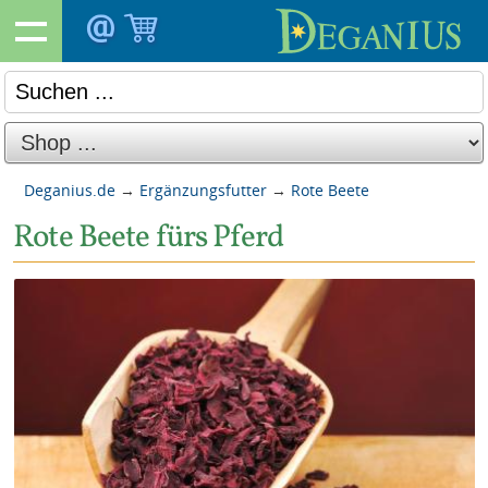
Deganius.de
→
Ergänzungsfutter
→
Rote Beete
Rote Beete fürs Pferd