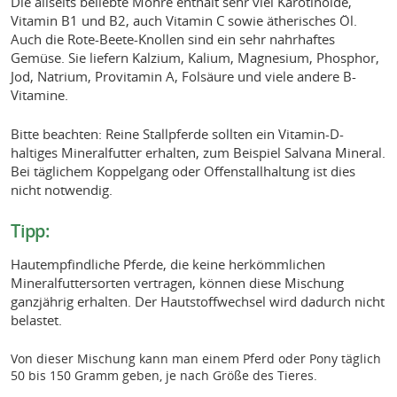
Die allseits beliebte Möhre enthält sehr viel Karotinoide,
Vitamin B1 und B2, auch Vitamin C sowie ätherisches Öl.
Auch die Rote-Beete-Knollen sind ein sehr nahrhaftes
Gemüse. Sie liefern Kalzium, Kalium, Magnesium, Phosphor,
Jod, Natrium, Provitamin A, Folsäure und viele andere B-
Vitamine.
Bitte beachten: Reine Stallpferde sollten ein Vitamin-D-
haltiges Mineralfutter erhalten, zum Beispiel Salvana Mineral.
Bei täglichem Koppelgang oder Offenstallhaltung ist dies
nicht notwendig.
Tipp:
Hautempfindliche Pferde, die keine herkömmlichen
Mineralfuttersorten vertragen, können diese Mischung
ganzjährig erhalten. Der Hautstoffwechsel wird dadurch nicht
belastet.
Von dieser Mischung kann man einem Pferd oder Pony täglich
50 bis 150 Gramm geben, je nach Größe des Tieres.