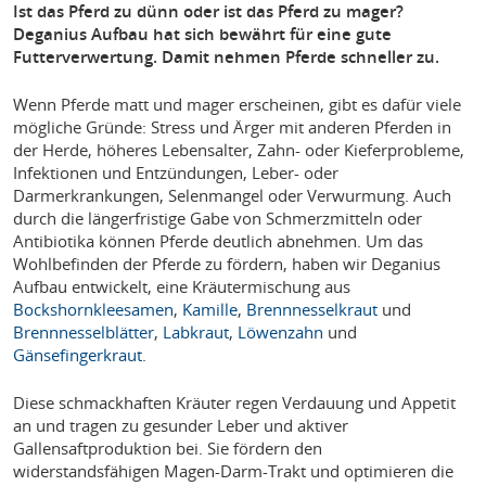
Ist das Pferd zu dünn oder ist das Pferd zu mager?
Deganius Aufbau hat sich bewährt für eine gute
Futterverwertung. Damit nehmen Pferde schneller zu.
Wenn Pferde matt und mager erscheinen, gibt es dafür viele
mögliche Gründe: Stress und Ärger mit anderen Pferden in
der Herde, höheres Lebensalter, Zahn- oder Kieferprobleme,
Infektionen und Entzündungen, Leber- oder
Darmerkrankungen, Selenmangel oder Verwurmung. Auch
durch die längerfristige Gabe von Schmerzmitteln oder
Antibiotika können Pferde deutlich abnehmen. Um das
Wohlbefinden der Pferde zu fördern, haben wir Deganius
Aufbau entwickelt, eine Kräutermischung aus
Bockshornkleesamen
,
Kamille
,
Brennnesselkraut
und
Brennnesselblätter
,
Labkraut
,
Löwenzahn
und
Gänsefingerkraut
.
Diese schmackhaften Kräuter regen Verdauung und Appetit
an und tragen zu gesunder Leber und aktiver
Gallensaftproduktion bei. Sie fördern den
widerstandsfähigen Magen-Darm-Trakt und optimieren die