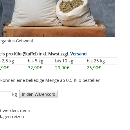
eganius Gehwohl
eis pro Kilo (Staffel) inkl. Mwst zzgl.
Versand
s 2,5 kg
bis 5 kg
bis 10 kg
bis 25 kg
,90€
32,90€
29,90€
26,90€
 können eine beliebige Menge ab 0,5 Kilo bestellen.
kg
et werden, denn
Magen reizen.