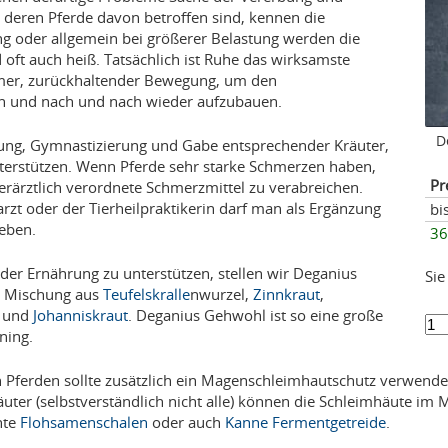
, deren Pferde davon betroffen sind, kennen die
 oder allgemein bei größerer Belastung werden die
oft auch heiß. Tatsächlich ist Ruhe das wirksamste
samer, zurückhaltender Bewegung, um den
 und nach und nach wieder aufzubauen.
D
erung, Gymnastizierung und Gabe entsprechender Kräuter,
terstützen. Wenn Pferde sehr starke Schmerzen haben,
Pr
 tierärztlich verordnete Schmerzmittel zu verabreichen.
zt oder der Tierheilpraktikerin darf man als Ergänzung
bi
eben.
36
 der Ernährung zu unterstützen, stellen wir Deganius
Sie
e Mischung aus
Teufelskralle
nwurzel,
Zinnkraut
,
und
Johanniskraut
. Deganius Gehwohl ist so eine große
ning.
 Pferden sollte zusätzlich ein Magenschleimhautschutz verwend
er (selbstverständlich nicht alle) können die Schleimhäute im 
hte
Flohsamenschalen
oder auch
Kanne Fermentgetreide
.