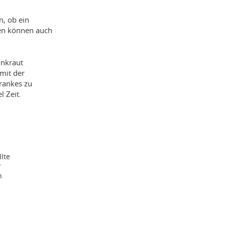
n, ob ein
gen können auch
nkraut
mit der
rankes zu
 Zeit.
lte
r
h