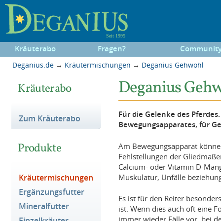
Kräuterabo
Fragen?
Communit
Deganius.de
→
Kräutermischungen
→
Deganius Gehwohl
Deganius Gehwo
Kräuterabo
Für die Gelenke des Pferdes
Zum Kräuterabo
Bewegungsapparates, für Ge
Produkte
Am Bewegungsapparat können A
Fehlstellungen der Gliedmaßen
Calcium- oder Vitamin D-Mang
Muskulatur, Unfälle beziehung
Kräutermischungen
Ergänzungsfutter
Es ist für den Reiter besonde
Mineralfutter
ist. Wenn dies auch oft eine 
immer wieder Fälle vor, bei 
Einzelkräuter