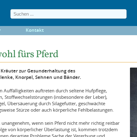
y
Kontakt
hl fürs Pferd
. Kräuter zur Gesunderhaltung des
lenke, Knorpel, Sehnen und Bänder.
uffälligkeiten auftreten durch seltene Hufpflege,
, Stoffwechselstörungen (insbesondere der Leber),
el, Übersäuerung durch Silagefutter, geschwächte
sweise Stürze oder auch körperliche Fehlbelastungen.
rs unangenehm, wenn sein Pferd nicht mehr richtig reitbar
Folge von körperlicher Überlastung ist, kommen trotzdem
denen derartige Probleme Sache der Vererbung und