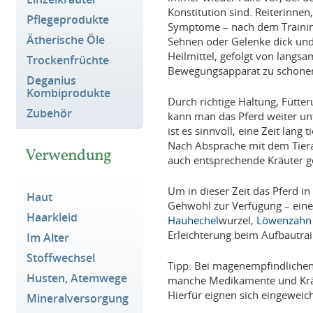
Konstitution sind. Reiterinnen
Pflegeprodukte
Symptome – nach dem Training
Ätherische Öle
Sehnen oder Gelenke dick und 
Heilmittel, gefolgt von lang
Trockenfrüchte
Bewegungsapparat zu schonen
Deganius
Kombiprodukte
Durch richtige Haltung, Fütt
Zubehör
kann man das Pferd weiter un
ist es sinnvoll, eine Zeit lang
Nach Absprache mit dem Tierar
Verwendung
auch entsprechende Kräuter g
Um in dieser Zeit das Pferd in
Haut
Gehwohl zur Verfügung – ein
Haarkleid
Hauhechel
wurzel,
Löwenzahn
Erleichterung beim Aufbautrai
Im Alter
Stoffwechsel
Tipp: Bei magenempfindlichen
Husten, Atemwege
manche Medikamente und Kräut
Hierfür eignen sich eingeweic
Mineralversorgung