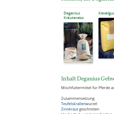
Deganius
Kieselgu
Kräuterabo
Inhalt Deganius Geh
Mischfuttermittel für Pferde 
Zusammensetzung:
Teufelskralle
nwurzel
Zinnkraut
geschnitten