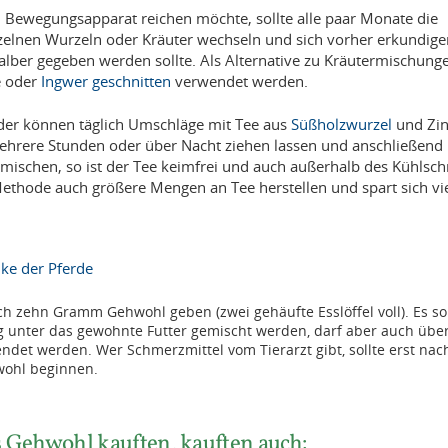
en Bewegungsapparat reichen möchte, sollte alle paar Monate die
zelnen Wurzeln oder Kräuter wechseln und sich vorher erkundige
alber gegeben werden sollte. Als Alternative zu Kräutermischun
e oder
Ingwer geschnitten
verwendet werden.
der können täglich Umschläge mit Tee aus
Süßholzwurzel
und Zin
ehrere Stunden oder über Nacht ziehen lassen und anschließend 
mischen, so ist der Tee keimfrei und auch außerhalb des Kühlsch
ethode auch größere Mengen an Tee herstellen und spart sich viel
nke der Pferde
ch zehn Gramm Gehwohl geben (zwei gehäufte Esslöffel voll). Es sol
 unter das gewohnte Futter gemischt werden, darf aber auch übe
et werden. Wer Schmerzmittel vom Tierarzt gibt, sollte erst nac
ohl beginnen.
 Gehwohl kauften, kauften auch: