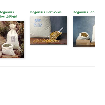
Deganius
Deganius Harmonie
Deganius Senior
Haut&Kleid