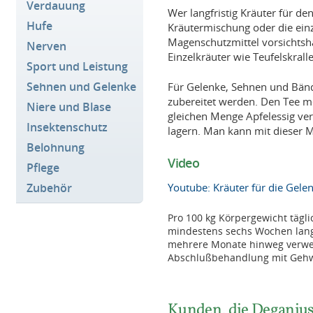
Verdauung
Wer langfristig Kräuter für d
Hufe
Kräutermischung oder die ein
Magenschutzmittel vorsichtsh
Nerven
Einzelkräuter wie Teufelskrall
Sport und Leistung
Sehnen und Gelenke
Für Gelenke, Sehnen und Bän
zubereitet werden. Den Tee m
Niere und Blase
gleichen Menge Apfelessig ver
Insektenschutz
lagern. Man kann mit dieser M
Belohnung
Video
Pflege
Zubehör
Youtube: Kräuter für die Gele
Pro 100 kg Körpergewicht tägli
mindestens sechs Wochen lang
mehrere Monate hinweg verwend
Abschlußbehandlung mit Gehw
Kunden, die Deganius