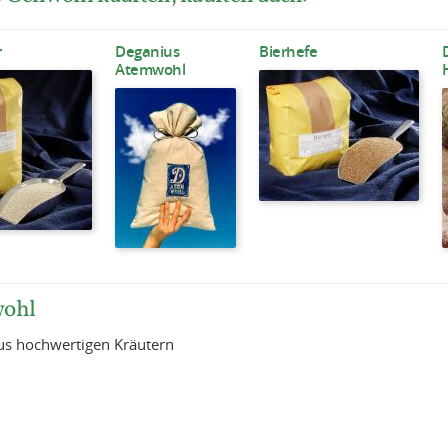
r
Deganius
Bierhefe
Atemwohl
wohl
aus hochwertigen Kräutern