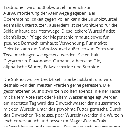
Traditionell wird Süßholzwurzel innerlich zur
Auswurfförderung der Atemwege gegeben. Bei
Überempfindlichkeit gegen Pollen kann die Süßholzwurzel
ebenfalls unterstützen, außerdem ist sie wohltuend für die
Schleimhäute der Atemwege. Diese leckere Wurzel findet
ebenfalls zur Pflege der Magenschleimhäute sowie für
gesunde Darmschleimhäute Verwendung. Für intakte
Gelenke kann die Süßholzwurzel äußerlich – in Form von
Tee-Umschlägen – eingesetzt werden. Sie enthält
Glycyrrhizin, Flavonoide, Cumarin, ätherische Öle,
aliphatische Säuren, Polysaccharide und Steroide.
Die Süßholzwurzel besitzt sehr starke Süßkraft und wird
deshalb von den meisten Pferden gerne gefressen. Die
geschnittenen Süßholzwurzeln sollten abends in einer Tasse
mit kaltem Apfelsaft oder kaltem Wasser eingelegt werden,
am nächsten Tag wird das Einweichwasser dann zusammen
mit den Wurzeln unter das gewohnte Futter gemischt. Durch
das Einweichen (Kaltauszug der Wurzeln) werden die Wurzeln
leichter verdaulich und besser im Magen-Darm-Trakt
aufgeschlossen und verwertet. Das bietet sich insbesondere