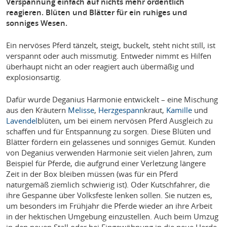
Verspannung einfach auf nichts mehr ordentlich
reagieren. Blüten und Blätter für ein ruhiges und
sonniges Wesen.
Ein nervöses Pferd tänzelt, steigt, buckelt, steht nicht still, ist
verspannt oder auch missmutig. Entweder nimmt es Hilfen
überhaupt nicht an oder reagiert auch übermäßig und
explosionsartig.
Dafür wurde Deganius Harmonie entwickelt – eine Mischung
aus den Kräutern
Melisse
,
Herzgespann
kraut,
Kamille
und
Lavendel
blüten, um bei einem nervösen Pferd Ausgleich zu
schaffen und für Entspannung zu sorgen. Diese Blüten und
Blätter fördern ein gelassenes und sonniges Gemüt. Kunden
von Deganius verwenden Harmonie seit vielen Jahren, zum
Beispiel für Pferde, die aufgrund einer Verletzung längere
Zeit in der Box bleiben müssen (was für ein Pferd
naturgemäß ziemlich schwierig ist). Oder Kutschfahrer, die
ihre Gespanne über Volksfeste lenken sollen. Sie nutzen es,
um besonders im Frühjahr die Pferde wieder an ihre Arbeit
in der hektischen Umgebung einzustellen. Auch beim Umzug
in den neuen Stall oder bei Eingewöhnung in die neue Herde,