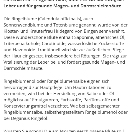
Leber und für gesunde Magen- und Darmschleimhäute.
Die Ringelblume (Calendula officinalis), auch
Sonnenwendblume und Totenblume genannt, wurde von der
Kloster- und Kräuterfrau Hildegard von Bingen sehr verehrt.
Diese wunderschöne Blüte enthält Saponine, ätherisches Öl,
Triterpenalkohole, Carotinoide, wasserlösliche Zuckerstoffe
und Flavonoide. Traditionell wird sie zur äußerlichen Pflege
der Haut eingesetzt, insbesondere bei Rötungen. Sie trägt zur
Vitalisierung der Leber bei und fördert gesunde Magen- und
Darmschleimhäute.
Ringelblumenöl oder Ringelblumensalbe eignen sich
hervorragend zur Hautpflege. Um Hautirritationen zu
vermeiden, wird bei der Herstellung von Salbe oder Öl
möglichst auf Emulgatoren, Farbstoffe, Parfümstoffe und
Konservierungsmittel verzichtet. Wie bei selbstgemachter
Ringelblumensalbe, selbsthergestelltem Ringelblumenöl oder
bei Deganius Ringelöl.
Wussten Sie schon? Die am Morgen geschlossene Blüte soll