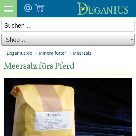
Deganius.de
→
Mineralfutter
→
Meersalz
Meersalz fürs Pferd