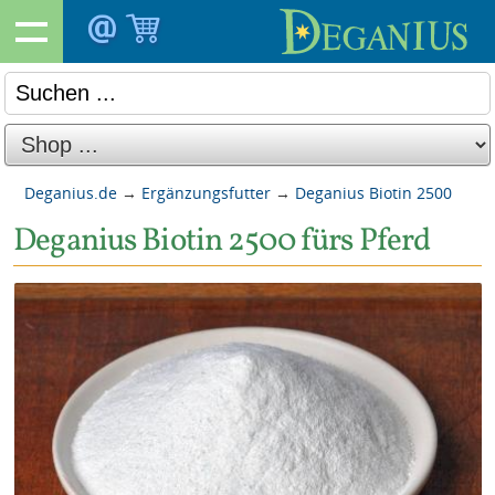
Deganius.de
→
Ergänzungsfutter
→
Deganius Biotin 2500
Deganius Biotin 2500 fürs Pferd