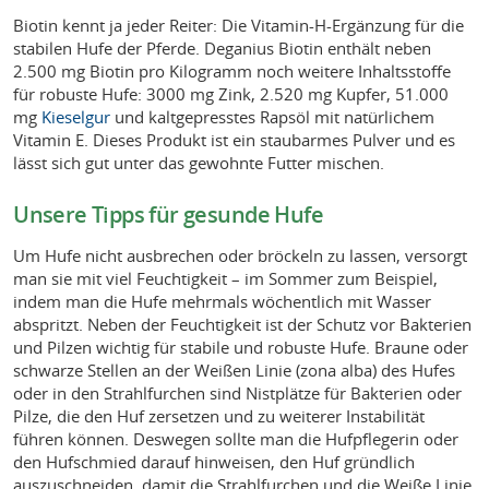
Biotin kennt ja jeder Reiter: Die Vitamin-H-Ergänzung für die
stabilen Hufe der Pferde. Deganius Biotin enthält neben
2.500 mg Biotin pro Kilogramm noch weitere Inhaltsstoffe
für robuste Hufe: 3000 mg Zink, 2.520 mg Kupfer, 51.000
mg
Kieselgur
und kaltgepresstes Rapsöl mit natürlichem
Vitamin E. Dieses Produkt ist ein staubarmes Pulver und es
lässt sich gut unter das gewohnte Futter mischen.
Unsere Tipps für gesunde Hufe
Um Hufe nicht ausbrechen oder bröckeln zu lassen, versorgt
man sie mit viel Feuchtigkeit – im Sommer zum Beispiel,
indem man die Hufe mehrmals wöchentlich mit Wasser
abspritzt. Neben der Feuchtigkeit ist der Schutz vor Bakterien
und Pilzen wichtig für stabile und robuste Hufe. Braune oder
schwarze Stellen an der Weißen Linie (zona alba) des Hufes
oder in den Strahlfurchen sind Nistplätze für Bakterien oder
Pilze, die den Huf zersetzen und zu weiterer Instabilität
führen können. Deswegen sollte man die Hufpflegerin oder
den Hufschmied darauf hinweisen, den Huf gründlich
auszuschneiden, damit die Strahlfurchen und die Weiße Linie