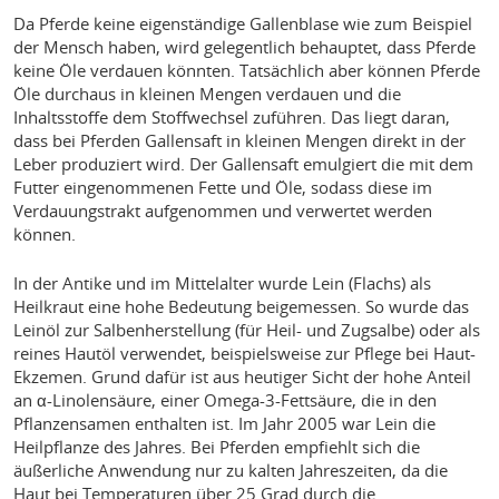
Da Pferde keine eigenständige Gallenblase wie zum Beispiel
der Mensch haben, wird gelegentlich behauptet, dass Pferde
keine Öle verdauen könnten. Tatsächlich aber können Pferde
Öle durchaus in kleinen Mengen verdauen und die
Inhaltsstoffe dem Stoffwechsel zuführen. Das liegt daran,
dass bei Pferden Gallensaft in kleinen Mengen direkt in der
Leber produziert wird. Der Gallensaft emulgiert die mit dem
Futter eingenommenen Fette und Öle, sodass diese im
Verdauungstrakt aufgenommen und verwertet werden
können.
In der Antike und im Mittelalter wurde Lein (Flachs) als
Heilkraut eine hohe Bedeutung beigemessen. So wurde das
Leinöl zur Salbenherstellung (für Heil- und Zugsalbe) oder als
reines Hautöl verwendet, beispielsweise zur Pflege bei Haut-
Ekzemen. Grund dafür ist aus heutiger Sicht der hohe Anteil
an α-Linolensäure, einer Omega-3-Fettsäure, die in den
Pflanzensamen enthalten ist. Im Jahr 2005 war Lein die
Heilpflanze des Jahres. Bei Pferden empfiehlt sich die
äußerliche Anwendung nur zu kalten Jahreszeiten, da die
Haut bei Temperaturen über 25 Grad durch die